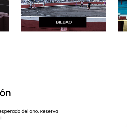
jón
 esperado del año. Reserva
!