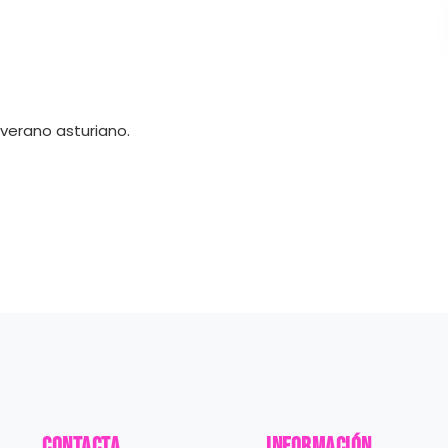
 verano asturiano.
Contacta
información